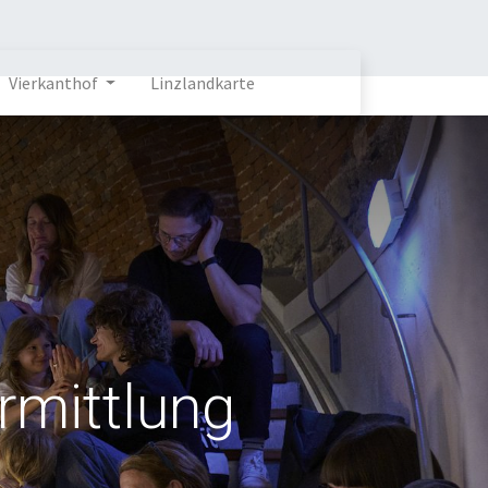
Vierkanthof
Linzlandkarte
rmittlung