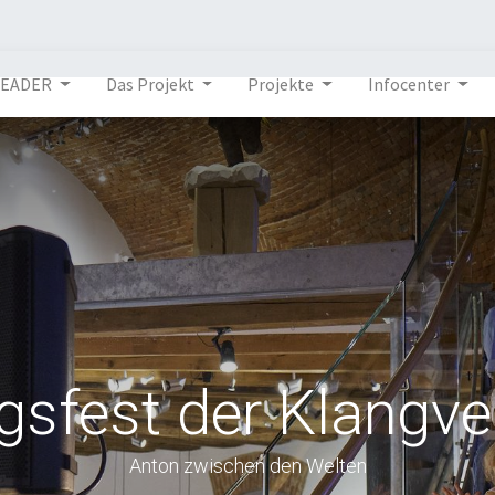
LEADER
Das Projekt
Projekte
Infocenter
gsfest der Klangve
Anton zwischen den Welten